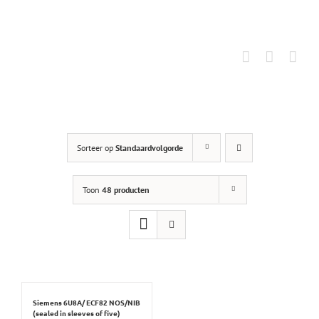
Ga
naar
inhoud
Sorteer op
Standaardvolgorde
Toon
48 producten
Siemens 6U8A/ ECF82 NOS/NIB
(sealed in sleeves of five)