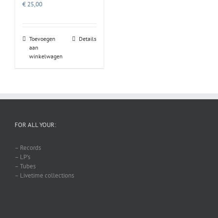
€
25,00
Toevoegen
Details
aan
winkelwagen
FOR ALL YOUR:
– Records
– LP’s
– Tubes
– Livetime collections