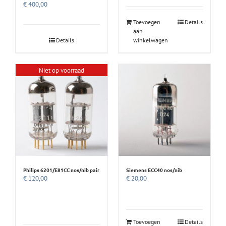
€
400,00
Toevoegen
Details
aan
Details
winkelwagen
Niet op voorraad
Philips 6201/E81CC nos/nib pair
Siemens ECC40 nos/nib
€
120,00
€
20,00
Toevoegen
Details