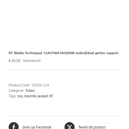
RT (Radio Technique) 12AU7WA NOS/NIB sealed/dual getter support
€
60,00
Uitverkocht
Product Code:
T2020-114
Categorie:
Tubes
Tags:
nos
,
nos/nib-sealed
,
RT
Deel op Facebook
Tweet dit product