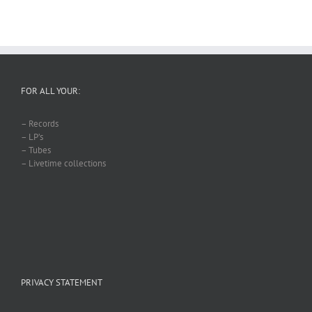
FOR ALL YOUR:
– Records
– LP’s
– Tubes
– Livetime collections
PRIVACY STATEMENT