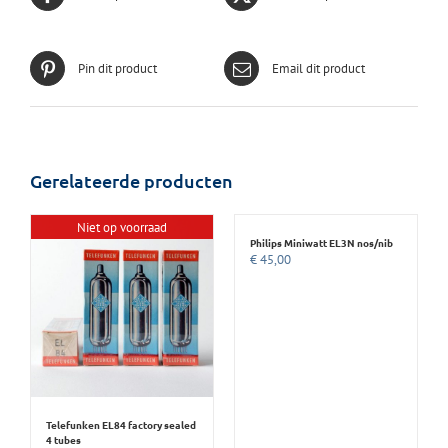
Pin dit product
Email dit product
Gerelateerde producten
Niet op voorraad
Philips Miniwatt EL3N nos/nib
€
45,00
Telefunken EL84 factory sealed
4 tubes