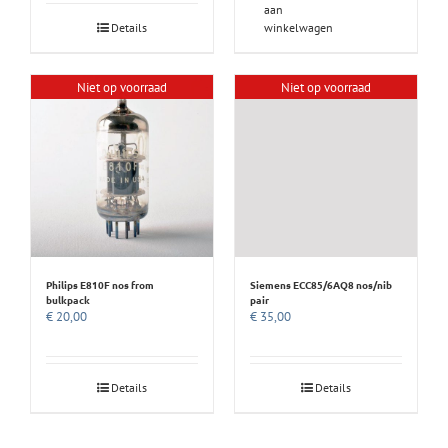
aan
Details
winkelwagen
Niet op voorraad
Niet op voorraad
Philips E810F nos from
Siemens ECC85/6AQ8 nos/nib
bulkpack
pair
€
20,00
€
35,00
Details
Details