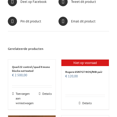
Deel op Facebook
Tweet dit product
Pin dit product
Email dit product
Gerelateerde producten
Niet op voorraad
Quad 22 control / quad II mono
blocks not tested
Rogers 6SN7GT NOS/NIB pair
€
2.500,00
€
120,00
Toevoegen
Details
aan
winkelwagen
Details