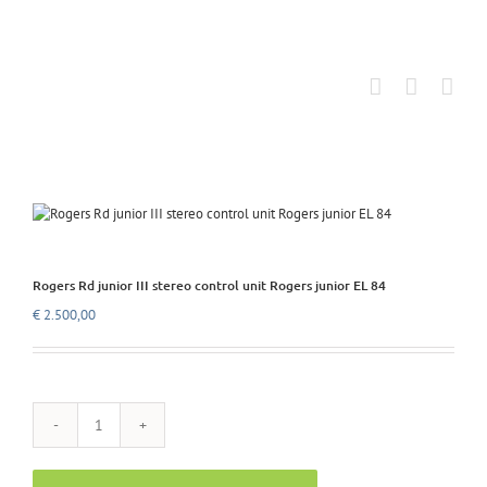
Ga
naar
inhoud
Rogers Rd junior III stereo control unit Rogers junior EL 84
€
2.500,00
Rogers
Rd
junior