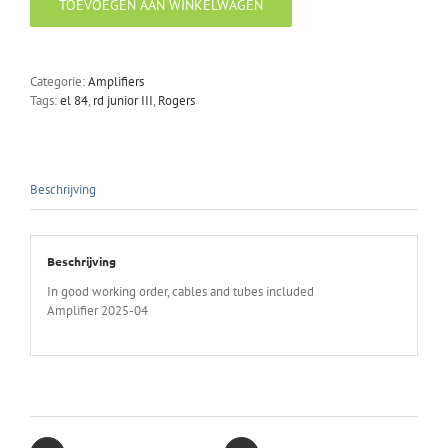
TOEVOEGEN AAN WINKELWAGEN
III
stereo
control
unit
Categorie:
Amplifiers
Rogers
Tags:
el 84
,
rd junior III
,
Rogers
junior
EL
84
aantal
Beschrijving
Beschrijving
In good working order, cables and tubes included
Amplifier 2025-04