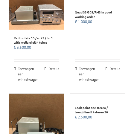
Quad 33/303/FM3 in good
working order
€
1.000,00
Radford sta 15 / sc 22 / fm 1
with mullard el34 tubes
€
3.500,00
Toevoegen
Details
Toevoegen
Details
aan
aan
winkelwagen
winkelwagen
Leak point one stereo /
troughline II / stereo 20
€
2.500,00