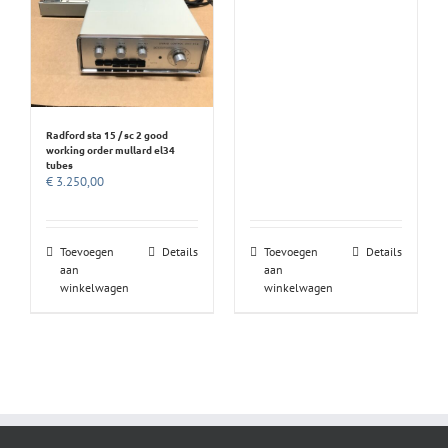
Radford sta 15 / sc 2 good
working order mullard el34
tubes
€
3.250,00
Toevoegen
Details
Toevoegen
Details
aan
aan
winkelwagen
winkelwagen