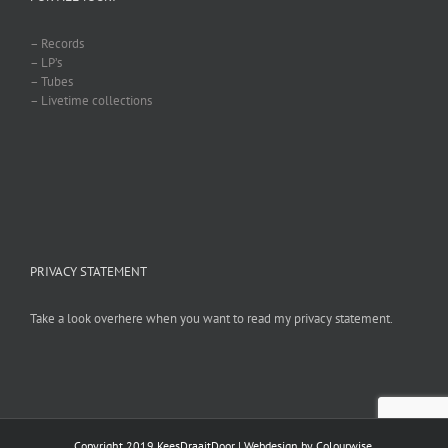
– Records
– LP’s
– Tubes
– Livetime collections
PRIVACY STATEMENT
Take a look overhere when you want to read my privacy statement.
Copyright 2019 KeesDraaitDoor | Webdesign by
Colourwise
.