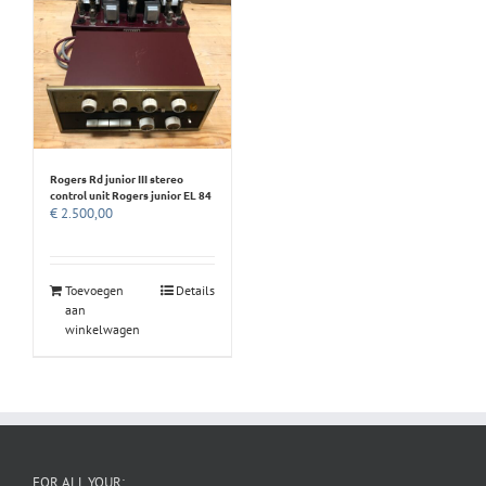
Rogers Rd junior III stereo
control unit Rogers junior EL 84
€
2.500,00
Toevoegen
Details
aan
winkelwagen
FOR ALL YOUR: