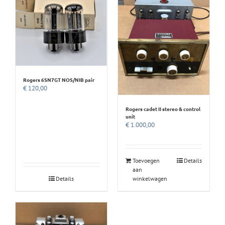
Rogers 6SN7GT NOS/NIB pair
€
120,00
Rogers cadet II stereo & control
unit
€
1.000,00
Toevoegen
Details
aan
Details
winkelwagen