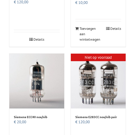
€
120,00
€
10,00
Toevoegen
Details
aan
Details
winkelwagen
Niet op voorraad
Siemens ECC40 nos/nib
Siemens E283CC nos/nib pair
€
20,00
€
120,00