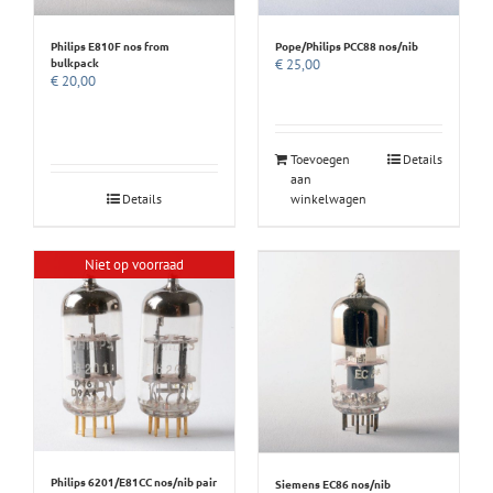
Philips E810F nos from
Pope/Philips PCC88 nos/nib
bulkpack
€
25,00
€
20,00
Toevoegen
Details
aan
Details
winkelwagen
Niet op voorraad
Philips 6201/E81CC nos/nib pair
Siemens EC86 nos/nib