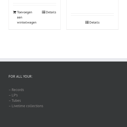
Toevoegen
Details
aan
winkelwagen
Details
FOR ALL YOUR:
– Records
– LP’s
– Tubes
– Livetime collections