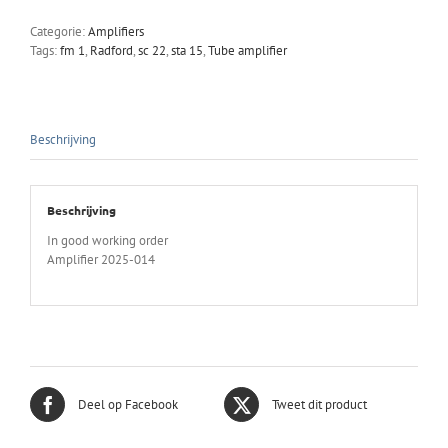
/
Categorie:
Amplifiers
fm
Tags:
fm 1
,
Radford
,
sc 22
,
sta 15
,
Tube amplifier
1
with
mullard
el34
tubes
Beschrijving
aantal
Beschrijving
In good working order
Amplifier 2025-014
Deel op Facebook
Tweet dit product