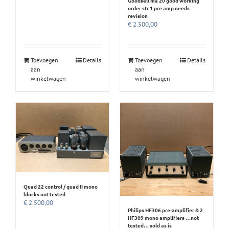
Goodsell ma 20 good working
order str 1 pre amp needs
revision
€
2.500,00
Toevoegen
Details
Toevoegen
Details
aan
aan
winkelwagen
winkelwagen
Quad 22 control / quad II mono
blocks not tested
€
2.500,00
Philips HF306 pre-amplifier & 2
HF309 mono amplifiers …not
tested… sold as is