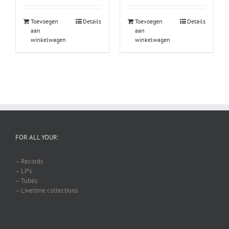
Toevoegen
Details
Toevoegen
Details
aan
aan
winkelwagen
winkelwagen
FOR ALL YOUR:
– Records
– LP’s
– Tubes
– Livetime collections