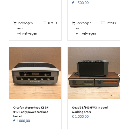
€
1.500,00
Toevoegen
Details
Toevoegen
Details
aan
aan
winkelwagen
winkelwagen
Ortofon stereo type KS591
Quad 33/303/FM3 in good
#178 only power cord not
working order
tested
€
1.000,00
€
1.000,00