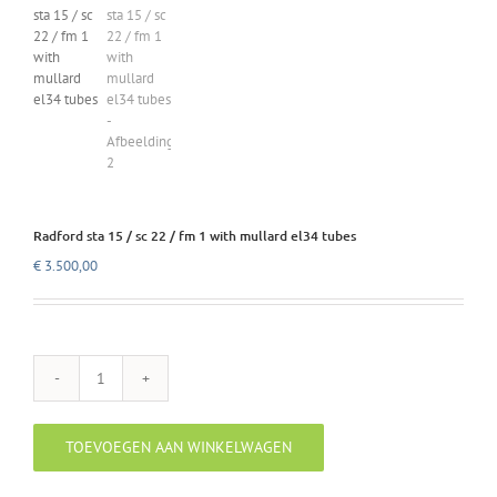
Radford sta 15 / sc 22 / fm 1 with mullard el34 tubes
€
3.500,00
Radford
sta
15
TOEVOEGEN AAN WINKELWAGEN
/
sc
22