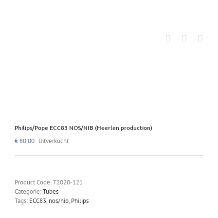
Ga
naar
inhoud
Philips/Pope ECC83 NOS/NIB (Heerlen production)
€
80,00
Uitverkocht
Product Code:
T2020-121
Categorie:
Tubes
Tags:
ECC83
,
nos/nib
,
Philips