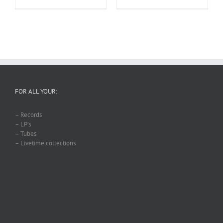
FOR ALL YOUR:
– Records
– LP’s
– Tubes
– Livetime collections