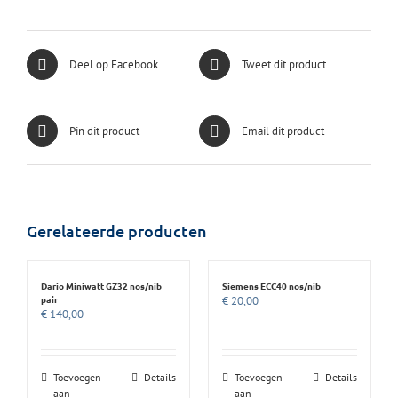
Deel op Facebook
Tweet dit product
Pin dit product
Email dit product
Gerelateerde producten
Dario Miniwatt GZ32 nos/nib
Siemens ECC40 nos/nib
pair
€
20,00
€
140,00
Toevoegen
Details
Toevoegen
Details
aan
aan