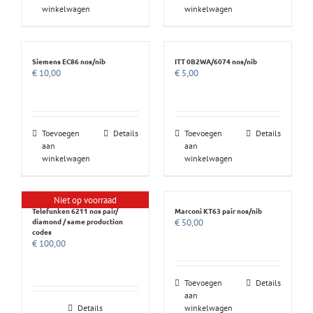
winkelwagen
winkelwagen
Siemens EC86 nos/nib
ITT 0B2WA/6074 nos/nib
€
10,00
€
5,00
Toevoegen
Details
Toevoegen
Details
aan
aan
winkelwagen
winkelwagen
Niet op voorraad
Telefunken 6211 nos pair/
Marconi KT63 pair nos/nib
diamond / same production
€
50,00
codes
€
100,00
Toevoegen
Details
aan
Details
winkelwagen