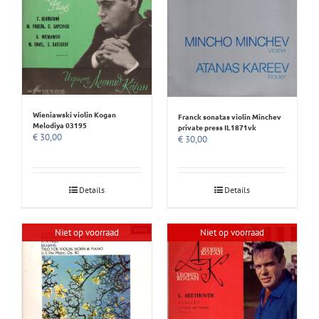
Wieniawski violin Kogan
Franck sonatas violin Minchev
Melodiya 03195
private press IL1871vk
€
30,00
€
30,00
Details
Details
Niet op voorraad
Niet op voorraad