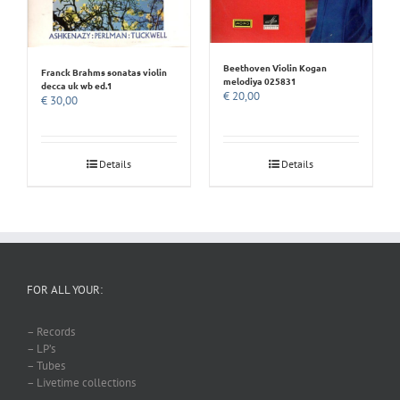
Beethoven Violin Kogan
Franck Brahms sonatas violin
melodiya 025831
decca uk wb ed.1
€
20,00
€
30,00
Details
Details
FOR ALL YOUR:
– Records
– LP’s
– Tubes
– Livetime collections