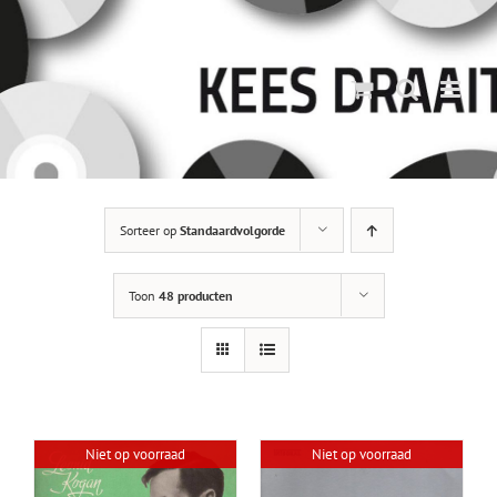
Ga
naar
inhoud
Sorteer op
Standaardvolgorde
Toon
48 producten
Niet op voorraad
Niet op voorraad