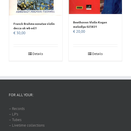
Beethoven Violin Kogan
Franck Brahms sonatas violin
melodiya 025831
decca uk wb ed.1
€
20,00
€
30,00
Details
Details
FOR ALL YOUR:
– Records
– LP’s
– Tubes
– Livetime collections