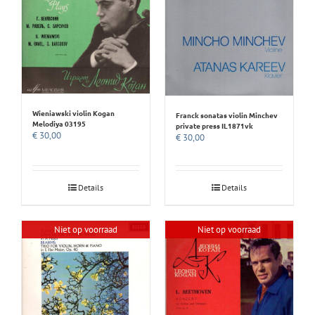
Wieniawski violin Kogan
Franck sonatas violin Minchev
Melodiya 03195
private press IL1871vk
€
30,00
€
30,00
Details
Details
Niet op voorraad
Niet op voorraad