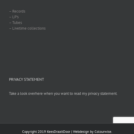
– Records
– LP’s
– Tubes
– Livetime collections
PRIVACY STATEMENT
Take a look overhere when you want to read my privacy statement.
Copyright 2019 KeesDraaitDoor | Webdesign by
Colourwise
.