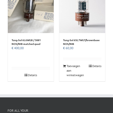
Tung-Sol 6L6WGB / 5881
Tung-Sol 6SL7WGT/brownbase
NOS/NIB matched quad
NOS/NIB
€
400,00
€
60,00
Toevoegen
Details
aan
Details
winkelwagen
FOR ALL YOUR: