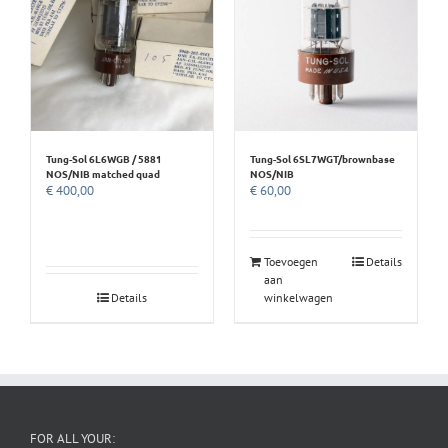
Tung-Sol 6L6WGB / 5881
Tung-Sol 6SL7WGT/brownbase
NOS/NIB matched quad
NOS/NIB
€
400,00
€
60,00
Toevoegen
Details
aan
Details
winkelwagen
FOR ALL YOUR: