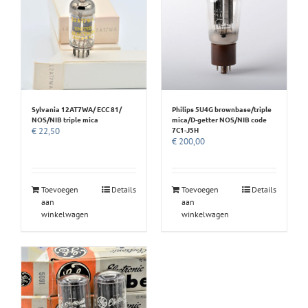
Sylvania 12AT7WA/ ECC 81/
Philips 5U4G brownbase/triple
NOS/NIB triple mica
mica/D-getter NOS/NIB code
7C1-J5H
€
22,50
€
200,00
Toevoegen
Details
Toevoegen
Details
aan
aan
winkelwagen
winkelwagen