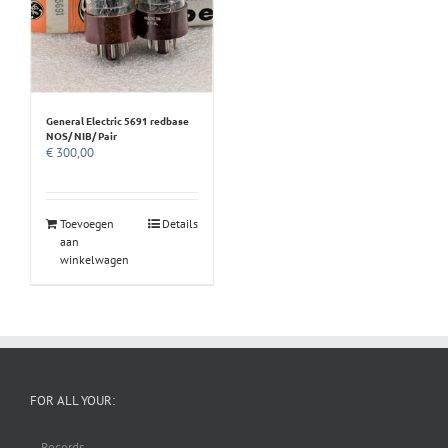
General Electric 5691 redbase
NOS/ NIB/ Pair
€
300,00
Toevoegen
Details
aan
winkelwagen
FOR ALL YOUR:
– Records