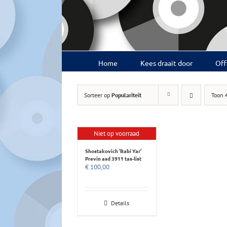
Ga
naar
inhoud
Home
Kees draait door
Off
Sorteer op
Populariteit
Toon
Niet op voorraad
Shostakovich ‘Babi Yar’
Previn asd 3911 tas-list
€
100,00
Details