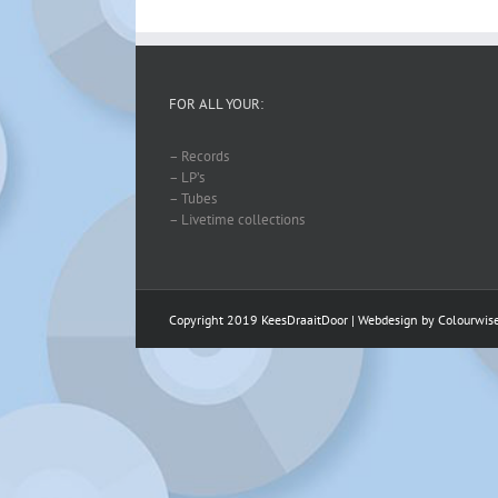
FOR ALL YOUR:
– Records
– LP’s
– Tubes
– Livetime collections
Copyright 2019 KeesDraaitDoor | Webdesign by
Colourwis