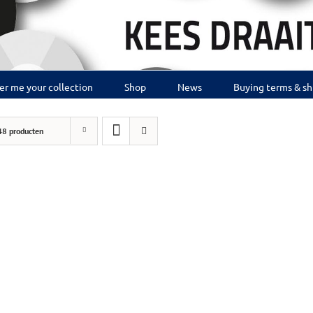
er me your collection
Shop
News
Buying terms & sh
48 producten