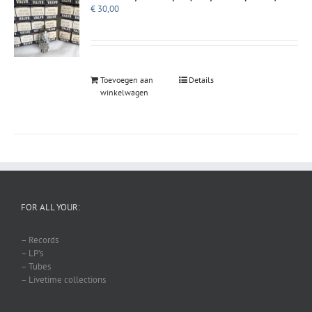
€
30,00
Toevoegen aan
Details
winkelwagen
FOR ALL YOUR:
– Records
– LP’s
– Tubes
– Livetime collections