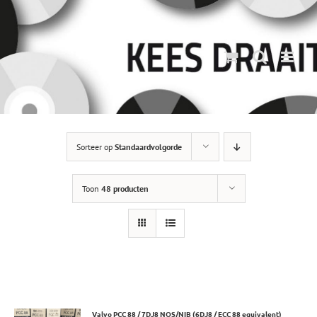
Ga
naar
inhoud
Sorteer op
Standaardvolgorde
Toon
48 producten
Valvo PCC 88 / 7DJ8 NOS/NIB (6DJ8 / ECC 88 equivalent)