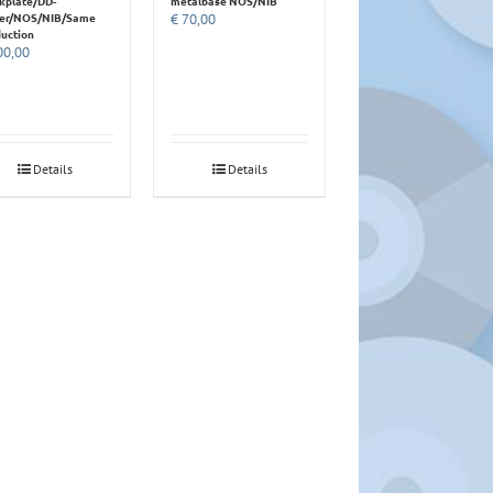
kplate/DD-
metalbase NOS/NIB
ter/NOS/NIB/Same
€
70,00
uction
0,00
Details
Details