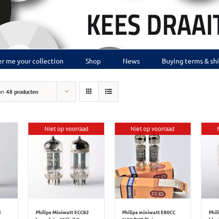
r me your collection
Shop
News
Buying terms & sh
on
48 producten
Niet op voorraad
Niet op voorraad
N
Philips Miniwatt ECC82
Phil
Philips miniwatt E80CC