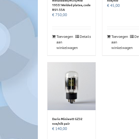
metalbase/NOS/NIB
nos/nib
1955! Welded plates, code
€
45,00
RS1-55A
€
750,00
Toevoegen
Details
Toevoegen
De
aan
aan
winkelwagen
winkelwagen
Dario Miniwatt GZ32
nos/nib pair
€
140,00