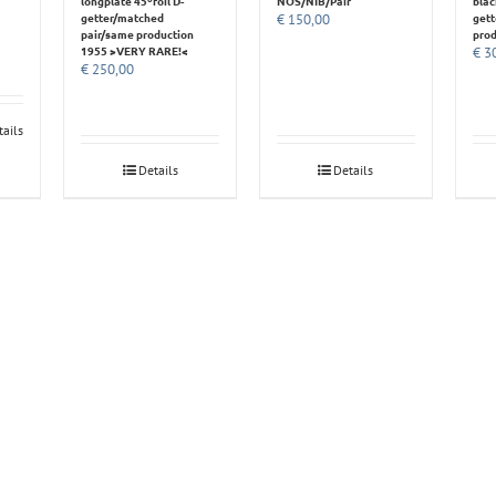
longplate 45ºfoil D-
blac
NOS/NIB/Pair
getter/matched
get
€
150,00
pair/same production
prod
1955 >VERY RARE!<
€
30
€
250,00
tails
Details
Details