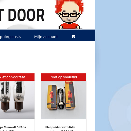
ipping costs
Mijn account
Niet op voorraad
Niet op voorraad
ips Miniwatt 5R4GY
Philips Miniwatt 4689