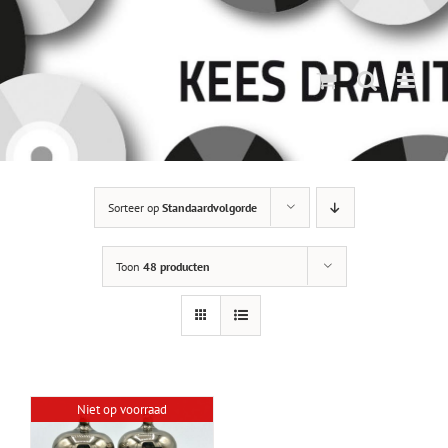
Ga
naar
inhoud
Sorteer op
Standaardvolgorde
Toon
48 producten
Niet op voorraad