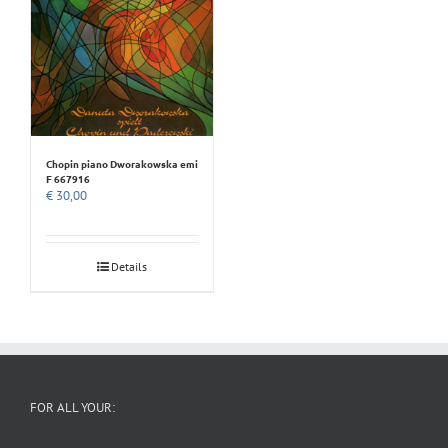
Chopin piano Dworakowska emi
F 667916
€
30,00
Details
FOR ALL YOUR: