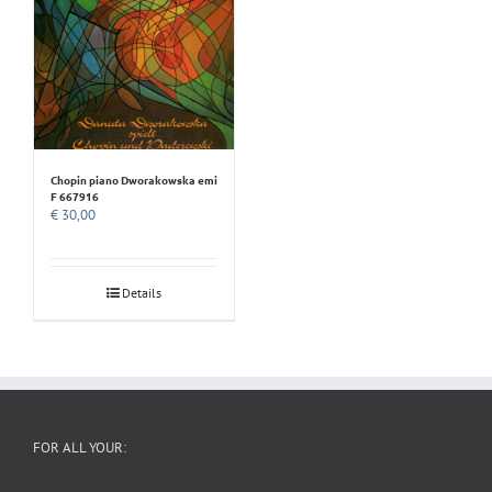
Chopin piano Dworakowska emi
F 667916
€
30,00
Details
FOR ALL YOUR: