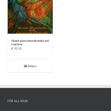
Chopin piano Dworakowska emi
F 667916
€
30,00
Details
FOR ALL YOUR: