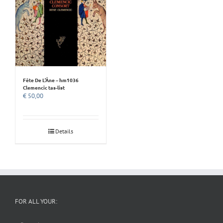
Fête De L’Âne – hm1036
Clemencic tas-list
€
50,00
Details
FOR ALL YOUR: