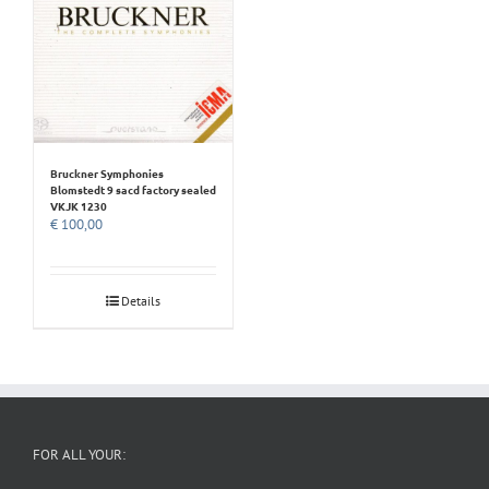
Bruckner Symphonies
Blomstedt 9 sacd factory sealed
VKJK 1230
€
100,00
Details
FOR ALL YOUR: