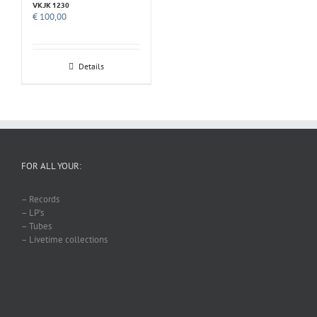
VKJK 1230
€
100,00
Details
FOR ALL YOUR:
– Records
– LP’s
– Tubes
– Livetime collections