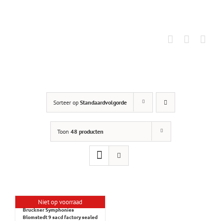
Ga
naar
inhoud
Sorteer op
Standaardvolgorde
Toon
48 producten
Niet op voorraad
Bruckner Symphonies
Blomstedt 9 sacd factory sealed