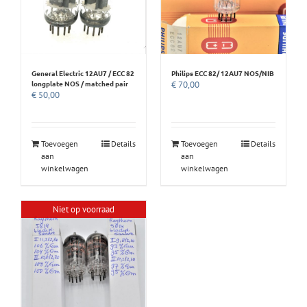
General Electric 12AU7 / ECC 82
Philips ECC 82/ 12AU7 NOS/NIB
longplate NOS / matched pair
€
70,00
€
50,00
Toevoegen
Details
Toevoegen
Details
aan
aan
winkelwagen
winkelwagen
Niet op voorraad