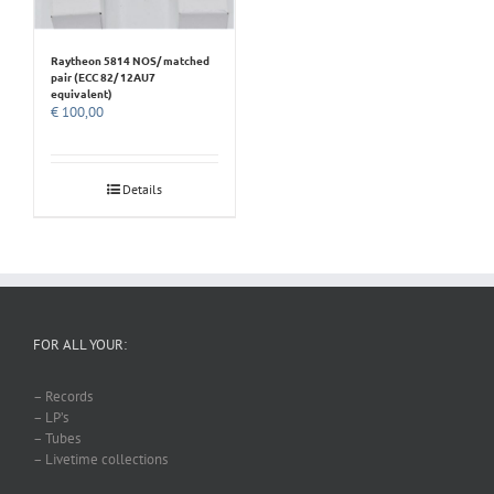
Raytheon 5814 NOS/ matched
pair (ECC 82/ 12AU7
equivalent)
€
100,00
Details
FOR ALL YOUR:
– Records
– LP’s
– Tubes
– Livetime collections