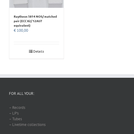
Raytheon 5814 NOS/ matched
pair (ECC 82/ 12AU7
equivalent)
€
100,00
Details
FOR ALL YOUR:
– Records
– LP’s
– Tubes
– Livetime collections