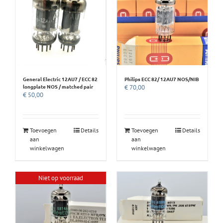
General Electric 12AU7 / ECC 82
Philips ECC 82/ 12AU7 NOS/NIB
longplate NOS / matched pair
€
70,00
€
50,00
Toevoegen
Details
Toevoegen
Details
aan
aan
winkelwagen
winkelwagen
Niet op voorraad