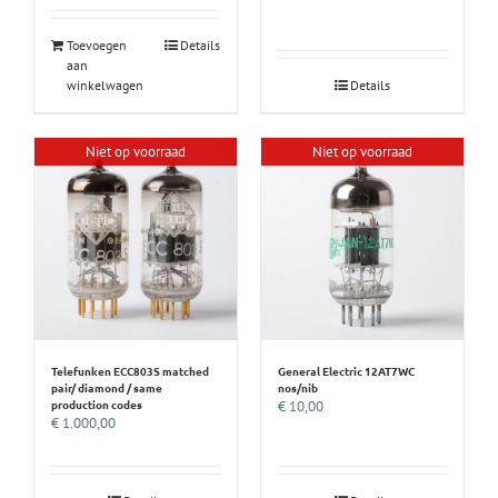
Toevoegen
Details
aan
winkelwagen
Details
Niet op voorraad
Niet op voorraad
Telefunken ECC803S matched
General Electric 12AT7WC
pair/ diamond / same
nos/nib
production codes
€
10,00
€
1.000,00