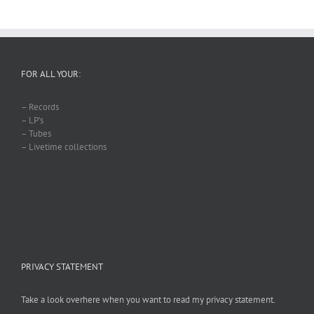
FOR ALL YOUR:
– Records
– LP’s
– Tubes
– Livetime collections
PRIVACY STATEMENT
Take a look overhere when you want to read my privacy statement.