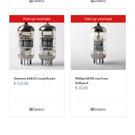
Details
Details
Niet op voorraad
Niet op voorraad
Siemens E283CC nos/nib pair
Philips E810F nos from
bulkpack
€
120,00
€
20,00
Details
Details