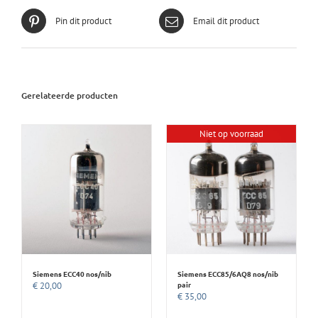
Pin dit product
Email dit product
Gerelateerde producten
Niet op voorraad
Siemens ECC40 nos/nib
Siemens ECC85/6AQ8 nos/nib
pair
€
20,00
€
35,00