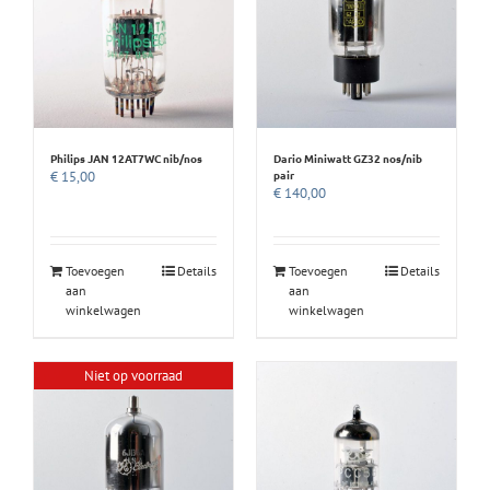
Philips JAN 12AT7WC nib/nos
Dario Miniwatt GZ32 nos/nib
pair
€
15,00
€
140,00
Toevoegen
Details
Toevoegen
Details
aan
aan
winkelwagen
winkelwagen
Niet op voorraad