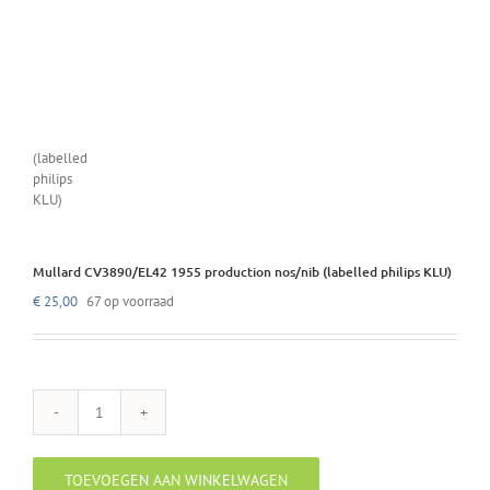
Mullard CV3890/EL42 1955 production nos/nib (labelled philips KLU)
€
25,00
67 op voorraad
Mullard
CV3890/EL42
1955
TOEVOEGEN AAN WINKELWAGEN
production