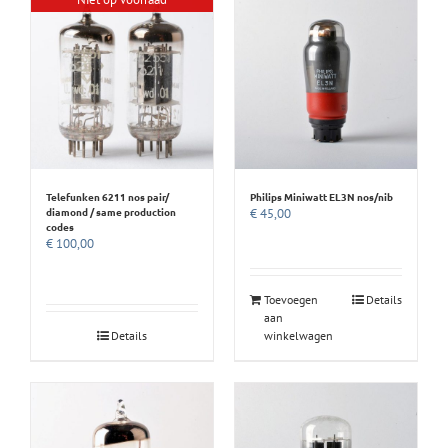
Telefunken 6211 nos pair/
Philips Miniwatt EL3N nos/nib
diamond / same production
€
45,00
codes
€
100,00
Toevoegen
Details
aan
Details
winkelwagen