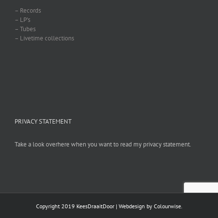
– Records
– LP’s
– Tubes
– Livetime collections
PRIVACY STATEMENT
Take a look overhere when you want to read my privacy statement.
Copyright 2019 KeesDraaitDoor | Webdesign by
Colourwise
.