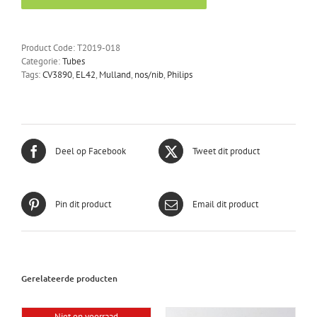
nos/nib
(labelled
philips
Product Code:
T2019-018
KLU)
Categorie:
Tubes
aantal
Tags:
CV3890
,
EL42
,
Mulland
,
nos/nib
,
Philips
Deel op Facebook
Tweet dit product
Pin dit product
Email dit product
Gerelateerde producten
Niet op voorraad