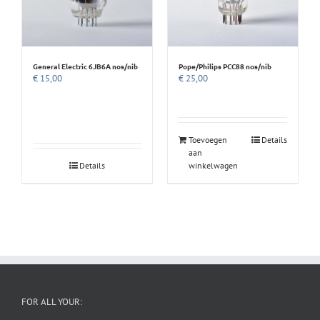
General Electric 6JB6A nos/nib
Pope/Philips PCC88 nos/nib
€
15,00
€
25,00
Toevoegen
Details
aan
Details
winkelwagen
FOR ALL YOUR: