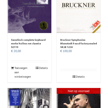
Sweelinck complete keyboard
Bruckner Symphonies
works 9cd box nm classics
Blomstedt 9 sacd factory sealed
92119
VKJK 1230
€
20,00
€
100,00
Toevoegen
Details
aan
winkelwagen
Details
Niet op voorraad