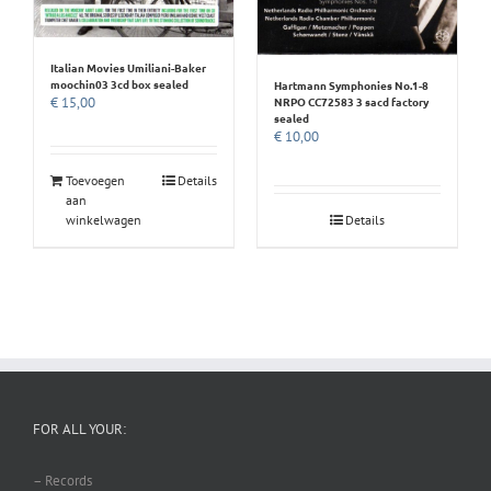
Italian Movies Umiliani-Baker
moochin03 3cd box sealed
Hartmann Symphonies No.1-8
€
15,00
NRPO CC72583 3 sacd factory
sealed
€
10,00
Toevoegen
Details
aan
winkelwagen
Details
FOR ALL YOUR:
– Records