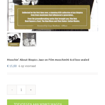
Moochin’ About Biopics Jazz on Film moochin06 6cd box sealed
€
15,00
6 op voorraad
Moochin'
About
Biopics
TOEVOEGEN AAN WINKELWAGEN