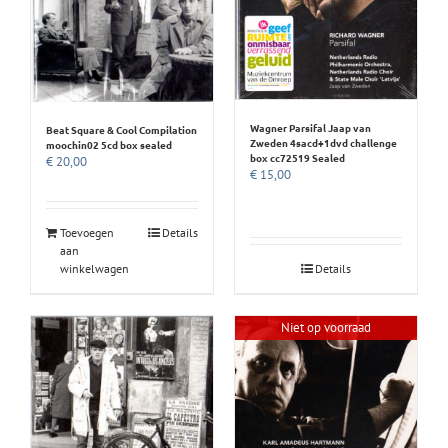
Wagner Parsifal Jaap van
Beat Square & Cool Compilation
Zweden 4sacd+1dvd challenge
moochin02 5cd box sealed
box cc72519 Sealed
€
20,00
€
15,00
Toevoegen
Details
aan
winkelwagen
Details
Niet op voorraad