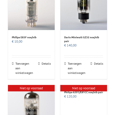
Philips E83F nos/nib
Dario Miniwatt GZ32 nos/nib
pair
€
10,00
€
140,00
Toevoegen
Details
Toevoegen
Details
aan
aan
winkelwagen
winkelwagen
Niet op voorraad
Niet op voorraad
Philips 6201/E81CC nos/nib pair
€
120,00