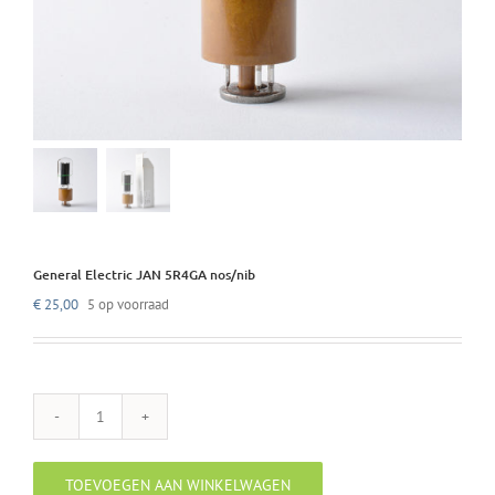
General Electric JAN 5R4GA nos/nib
€
25,00
5 op voorraad
General
Electric
JAN
TOEVOEGEN AAN WINKELWAGEN
5R4GA