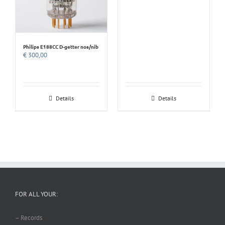
Philips E188CC D-getter nos/nib
€
300,00
Details
Details
FOR ALL YOUR:
– Records