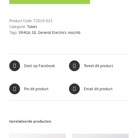
nos/nib
aantal
Product Code:
T2019-023
Categorie:
Tubes
Tags:
5R4GA
,
GE
,
General Electrics
,
nos/nib
Deel op Facebook
Tweet dit product
Pin dit product
Email dit product
Gerelateerde producten