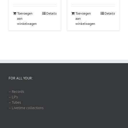
Toevoegen
Details
Toevoegen
Details
aan
aan
winkelwagen
winkelwagen
FOR ALL YOUR:
– Records
– LP’s
– Tubes
– Livetime collections