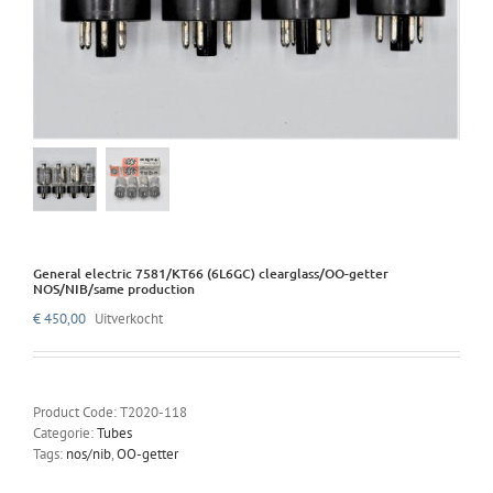
General electric 7581/KT66 (6L6GC) clearglass/OO-getter
NOS/NIB/same production
€
450,00
Uitverkocht
Product Code:
T2020-118
Categorie:
Tubes
Tags:
nos/nib
,
OO-getter