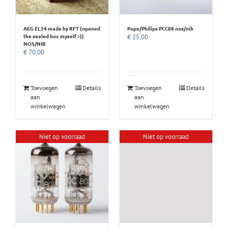
AEG EL34 made by RFT (opened
Pope/Philips PCC88 nos/nib
the sealed box myself :-))
€
25,00
NOS/NIB
€
70,00
Toevoegen
Details
Toevoegen
Details
aan
aan
winkelwagen
winkelwagen
Niet op voorraad
Niet op voorraad