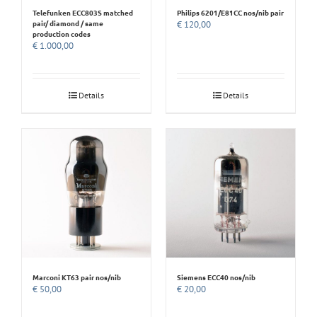
Telefunken ECC803S matched
Philips 6201/E81CC nos/nib pair
pair/ diamond / same
€
120,00
production codes
€
1.000,00
Details
Details
Marconi KT63 pair nos/nib
Siemens ECC40 nos/nib
€
50,00
€
20,00