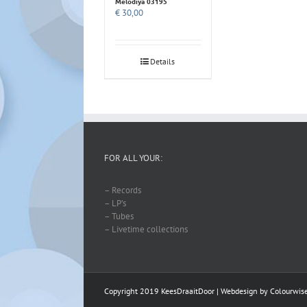
Melodiya 03195
€
30,00
Details
FOR ALL YOUR:
– Records
– LP’s
– Tubes
– Livetime collections
Copyright 2019 KeesDraaitDoor | Webdesign by
Colourwis