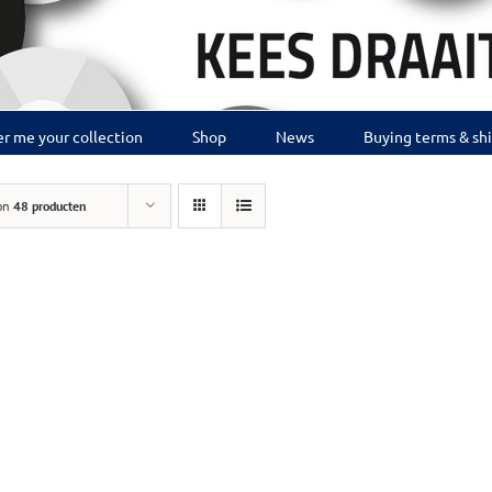
r me your collection
Shop
News
Buying terms & sh
on
48 producten