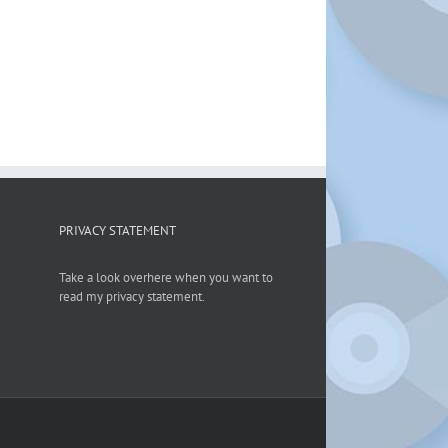
PRIVACY STATEMENT
Take a look overhere when you want to
read my privacy statement.