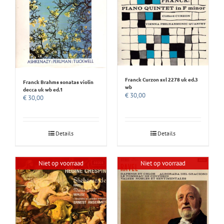
Franck Curzon sxl 2278 uk ed.3
Franck Brahms sonatas violin
wb
decca uk wb ed.1
€
30,00
€
30,00
Details
Details
Niet op voorraad
Niet op voorraad