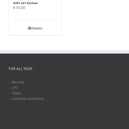
6401 ed.1 Kertesz
€
50,00
Details
FOR ALL YOUR:
– Records
– LP’s
– Tubes
– Livetime collections