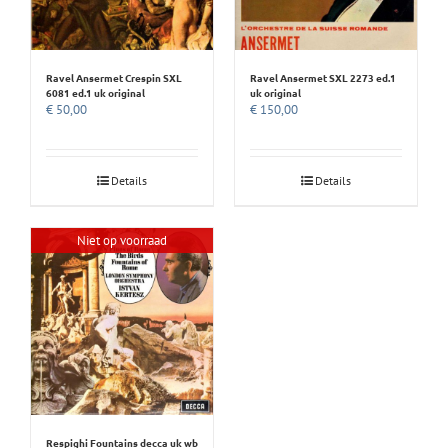
Ravel Ansermet Crespin SXL
Ravel Ansermet SXL 2273 ed.1
6081 ed.1 uk original
uk original
€
50,00
€
150,00
Details
Details
Niet op voorraad
Respighi Fountains decca uk wb