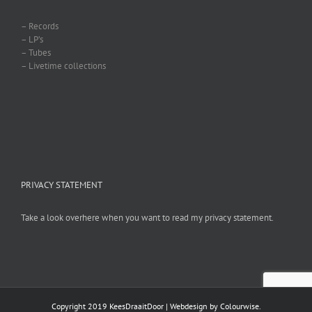
– Records
– LP’s
– Tubes
– Livetime collections
PRIVACY STATEMENT
Take a look overhere when you want to read my privacy statement.
Copyright 2019 KeesDraaitDoor | Webdesign by
Colourwise
.