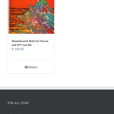
Shostakovich ‘Babi Yar’ Previn
asd 3911 tas-list
€
100,00
Details
FOR ALL YOUR: