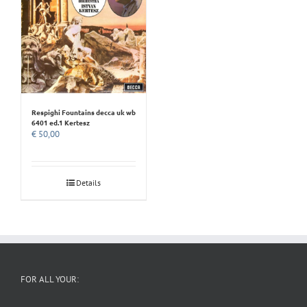
Respighi Fountains decca uk wb
6401 ed.1 Kertesz
€
50,00
Details
FOR ALL YOUR: