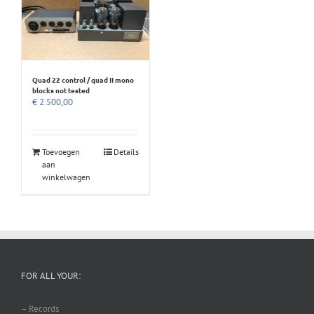
Quad 22 control / quad II mono
blocks not tested
€
2.500,00
Toevoegen
Details
aan
winkelwagen
FOR ALL YOUR:
– Records