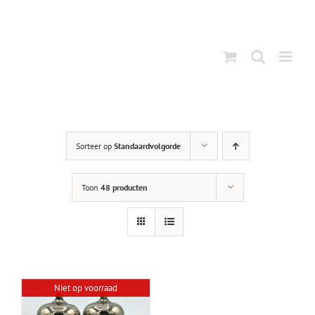
Ga
naar
inhoud
Sorteer op
Standaardvolgorde
Toon
48 producten
Niet op voorraad