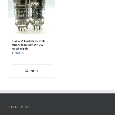
RCA 5751 blackplate/ triple
mica/ square getter NOS/
matched pair
€
200,00
Details
FOR ALL YOUR: