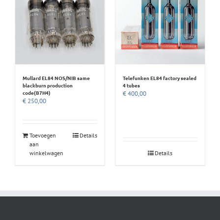
Mullard EL84 NOS/NIB same
Telefunken EL84 factory sealed
blackburn production
4 tubes
code(B7H4)
€
400,00
€
250,00
Toevoegen
Details
aan
winkelwagen
Details