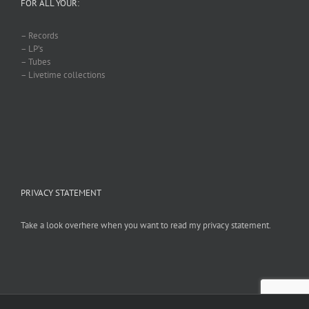
FOR ALL YOUR:
– Records
– LP’s
– Tubes
– Livetime collections
PRIVACY STATEMENT
Take a look overhere when you want to read my privacy statement.