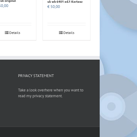
 uk original
uk wb 6401 ed.1 Kertesz
0,00
€
50,00
Details
Details
PRIVACY STATEMENT
Take a look overhere when you want to
read my privacy statement.