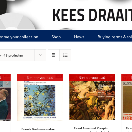
r me your collection
Shop
News
Buying terms & sh
on
48 producten
d
Niet op voorraad
Niet op voorraad
Ravel Ansermet Crespin
Rav
Franck Brahms sonatas