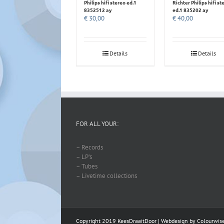
Philips hifi stereo ed.1
Richter Philips hifi st
8352512 ay
ed.1 835202 ay
€
30,00
€
40,00
Details
Details
FOR ALL YOUR:
– Records
– LP’s
– Tubes
– Livetime collections
Copyright 2019 KeesDraaitDoor | Webdesign by
Colourwis