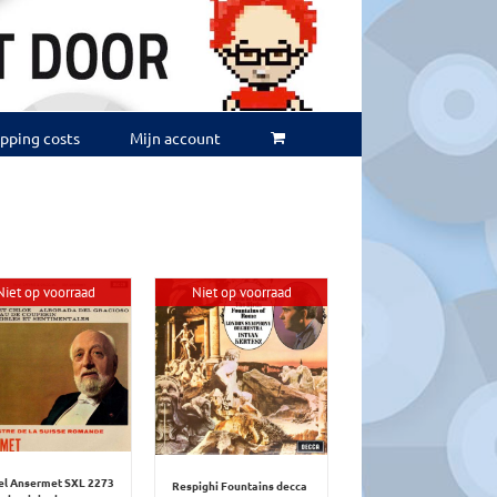
ipping costs
Mijn account
Niet op voorraad
Niet op voorraad
el Ansermet SXL 2273
Respighi Fountains decca