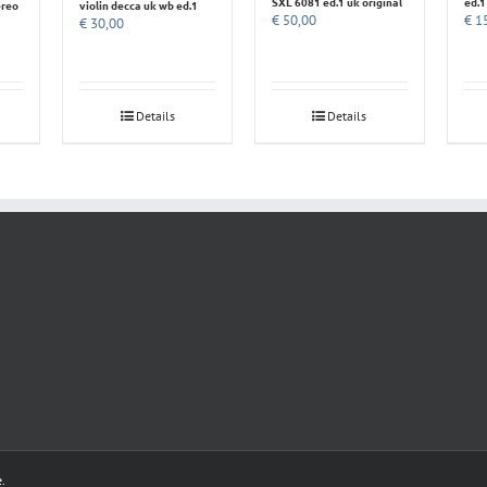
SXL 6081 ed.1 uk original
ed.1
ereo
violin decca uk wb ed.1
€
50,00
€
15
€
30,00
Details
Details
e
.