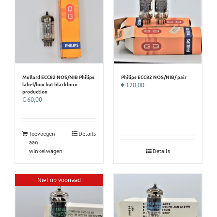
Mullard ECC82 NOS/NIB Philips
Philips ECC82 NOS/NIB/ pair
label/box but blackburn
€
120,00
production
€
60,00
Toevoegen
Details
aan
winkelwagen
Details
Niet op voorraad