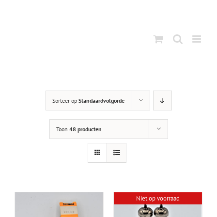
Ga
naar
inhoud
Sorteer op
Standaardvolgorde
Toon
48 producten
Niet op voorraad