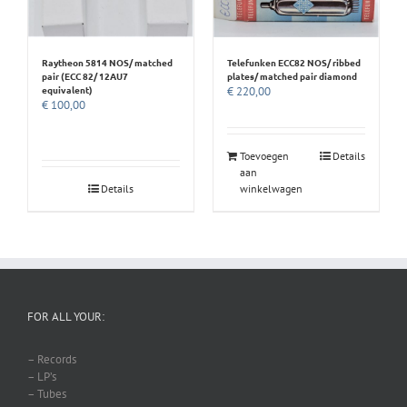
Raytheon 5814 NOS/ matched
Telefunken ECC82 NOS/ ribbed
pair (ECC 82/ 12AU7
plates/ matched pair diamond
equivalent)
€
220,00
€
100,00
Toevoegen
Details
aan
Details
winkelwagen
FOR ALL YOUR:
– Records
– LP’s
– Tubes