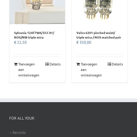
Sylvania 12AT7WA/ ECC 81/
Valvo 6201 pinched waist/
NOS/NIB triple mica
triple mica / NOS matched pair
€
22,50
€
350,00
Toevoegen
Details
Toevoegen
Details
aan
aan
winkelwagen
winkelwagen
FOR ALL YOUR:
– Records