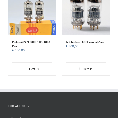
Philps 6922/ E88CC NOS/ NIB/
Telefunken E88CC pair nib/nos
Pair
€
300,00
€
200,00
Details
Details
FOR ALL YOUR: