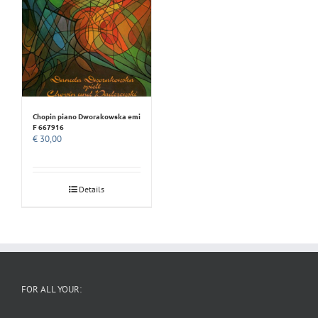
Chopin piano Dworakowska emi
F 667916
€
30,00
Details
FOR ALL YOUR: