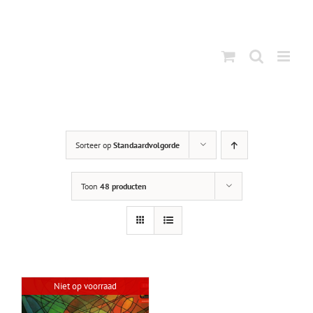
Ga
naar
inhoud
Sorteer op
Standaardvolgorde
Toon
48 producten
Niet op voorraad