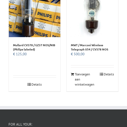
Mullard CV378 / GZ37 NOS/NIB
MWT / Marconi Wireless
(Philips labeled)
Telegraph U54 / CV378 NOS
€
125,00
€
500,00
Toevoegen
Details
aan
Details
winkelwagen
FOR ALL YOUR: