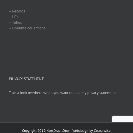
– Records
– LP’s
– Tubes
– Livetime collections
PRIVACY STATEMENT
Take a look overhere when you want to read my privacy statement.
Copyright 2019 KeesDraaitDoor | Webdesign by
Colourwise
.