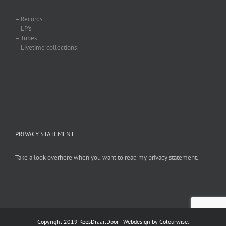
– Records
– LP’s
– Tubes
– Livetime collections
PRIVACY STATEMENT
Take a look overhere when you want to read my privacy statement.
Copyright 2019 KeesDraaitDoor | Webdesign by
Colourwise
.