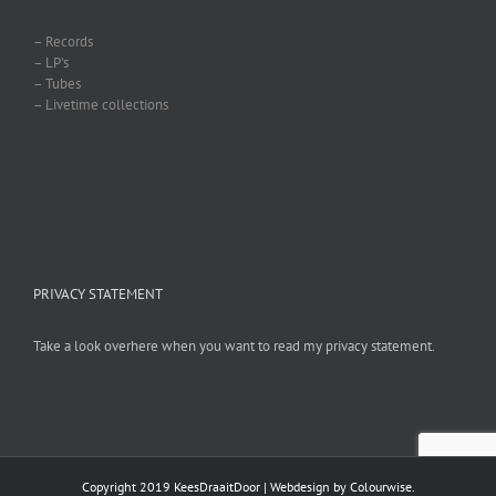
– Records
– LP’s
– Tubes
– Livetime collections
PRIVACY STATEMENT
Take a look overhere when you want to read my privacy statement.
Copyright 2019 KeesDraaitDoor | Webdesign by
Colourwise
.