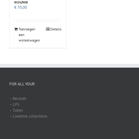
NOS/NIB
€
70,00
Toevoegen
Details
aan
winkelwagen
FOR ALL YOUR:
– Records
– LP’s
– Tubes
– Livetime collections