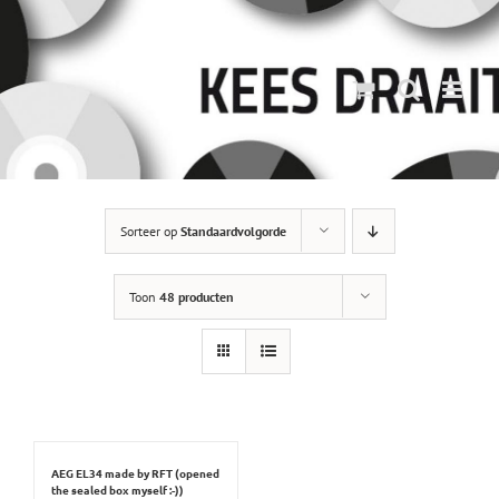
Ga
naar
inhoud
Sorteer op
Standaardvolgorde
Toon
48 producten
AEG EL34 made by RFT (opened
the sealed box myself :-))