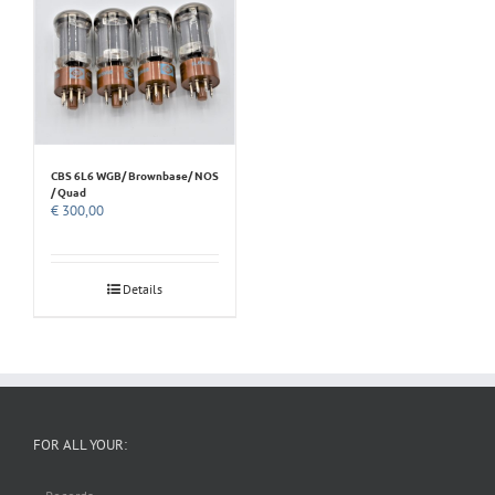
CBS 6L6 WGB/ Brownbase/ NOS
/ Quad
€
300,00
Details
FOR ALL YOUR: