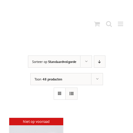
Ga
naar
inhoud
Sorteer op
Standaardvolgorde
Toon
48 producten
Niet op voorraad