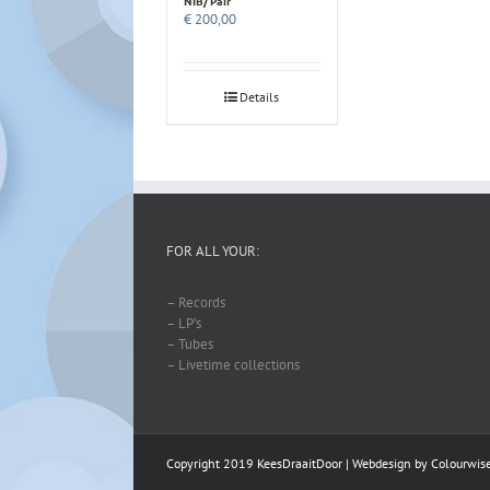
NIB/ Pair
€
200,00
Details
FOR ALL YOUR:
– Records
– LP’s
– Tubes
– Livetime collections
Copyright 2019 KeesDraaitDoor | Webdesign by
Colourwis