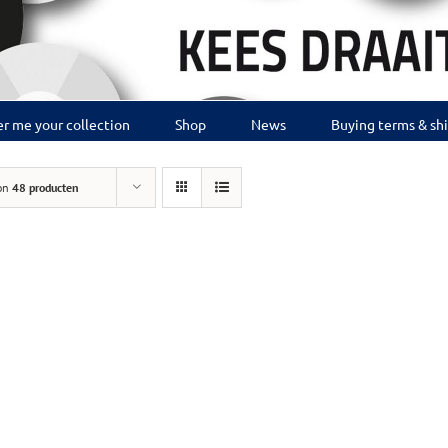
r me your collection
Shop
News
Buying terms & sh
on
48 producten