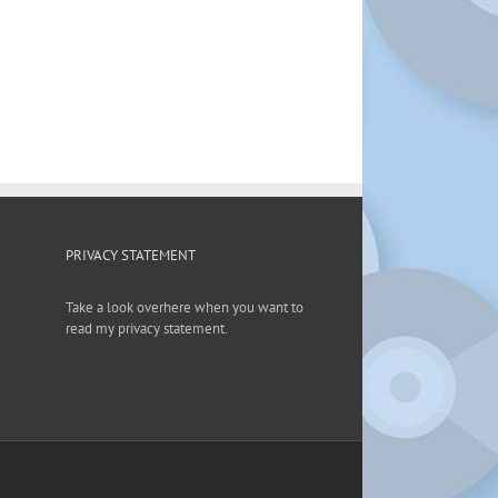
PRIVACY STATEMENT
Take a look overhere when you want to
read my privacy statement.