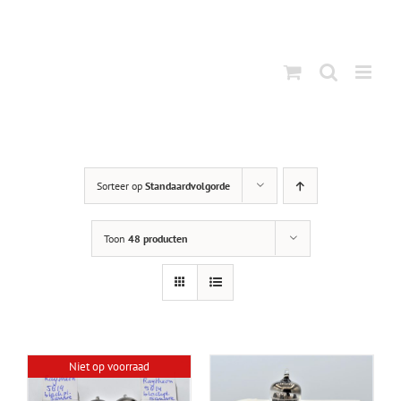
Ga
naar
inhoud
Sorteer op
Standaardvolgorde
Toon
48 producten
Niet op voorraad