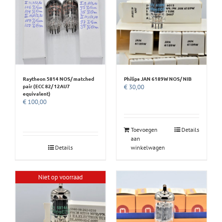
Raytheon 5814 NOS/ matched
Philips JAN 6189W NOS/ NIB
pair (ECC 82/ 12AU7
€
30,00
equivalent)
€
100,00
Toevoegen
Details
aan
Details
winkelwagen
Niet op voorraad