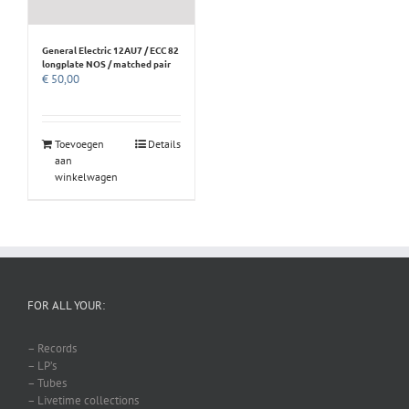
General Electric 12AU7 / ECC 82
longplate NOS / matched pair
€
50,00
Toevoegen
Details
aan
winkelwagen
FOR ALL YOUR:
– Records
– LP’s
– Tubes
– Livetime collections