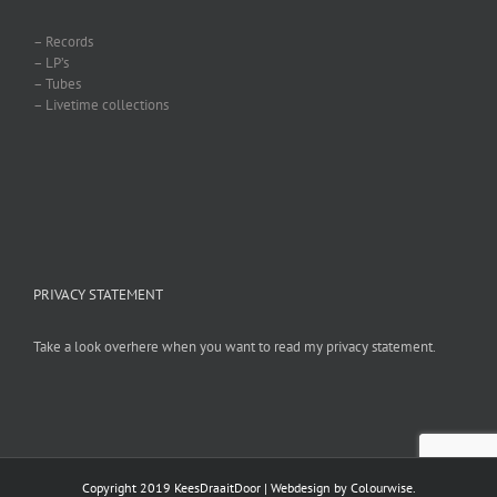
– Records
– LP’s
– Tubes
– Livetime collections
PRIVACY STATEMENT
Take a look overhere when you want to read my privacy statement.
Copyright 2019 KeesDraaitDoor | Webdesign by
Colourwise
.