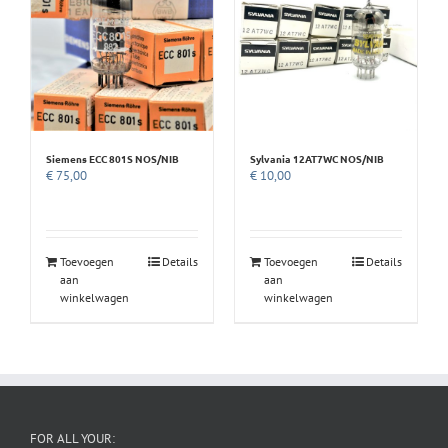
Siemens ECC 801S NOS/NIB
Sylvania 12AT7WC NOS/NIB
€
75,00
€
10,00
Toevoegen
Details
Toevoegen
Details
aan
aan
winkelwagen
winkelwagen
FOR ALL YOUR: